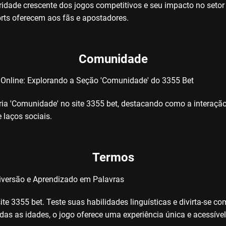
ridade crescente dos jogos competitivos e seu impacto no setor
orts oferecem aos fãs e apostadores.
Comunidade
Online: Explorando a Seção 'Comunidade' do 3355 Bet
oria 'Comunidade' no site 3355 bet, destacando como a interaçã
 laços sociais.
Termos
iversão e Aprendizado em Palavras
ite 3355 bet. Teste suas habilidades linguísticas e divirta-se
das as idades, o jogo oferece uma experiência única e acessível