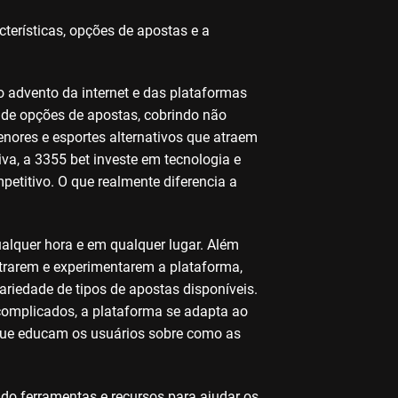
terísticas, opções de apostas e a
 advento da internet e das plataformas
 de opções de apostas, cobrindo não
ores e esportes alternativos que atraem
va, a 3355 bet investe em tecnologia e
etitivo. O que realmente diferencia a
alquer hora e em qualquer lugar. Além
trarem e experimentarem a plataforma,
iedade de tipos de apostas disponíveis.
complicados, a plataforma se adapta ao
 que educam os usuários sobre como as
o ferramentas e recursos para ajudar os