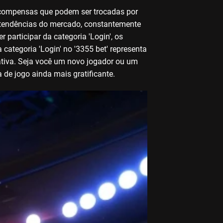
recompensas que podem ser trocadas por
s tendências do mercado, constantemente
 participar da categoria 'Login', os
ategoria 'Login' no '3355 bet' representa
ativa. Seja você um novo jogador ou um
 de jogo ainda mais gratificante.