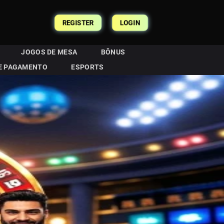
REGISTER
LOGIN
JOGOS DE MESA
BÔNUS
E PAGAMENTO
ESPORTS