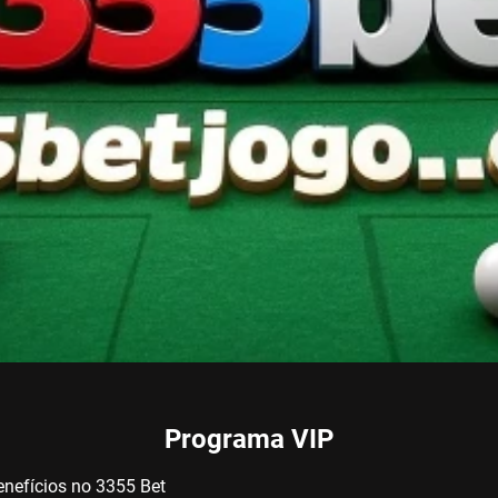
Programa VIP
nefícios no 3355 Bet