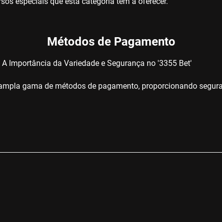
os especiais que esta categoria tem a oferecer.
Métodos de Pagamento
 Importância da Variedade e Segurança no '3355 Bet'
 ampla gama de métodos de pagamento, proporcionando segura