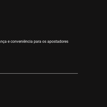
nça e conveniência para os apostadores