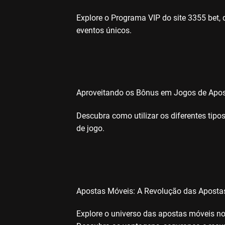
Explore o Programa VIP do site 3355 bet, 
eventos únicos.
Aproveitando os Bônus em Jogos de Apos
Descubra como utilizar os diferentes tip
de jogo.
Apostas Móveis: A Revolução das Aposta
Explore o universo das apostas móveis no