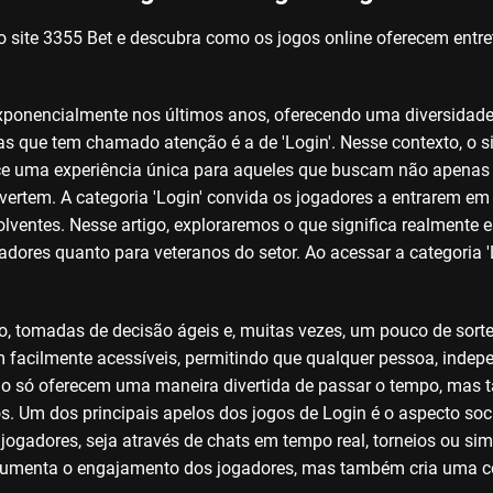
o site 3355 Bet e descubra como os jogos online oferecem entre
xponencialmente nos últimos anos, oferecendo uma diversidade
 que tem chamado atenção é a de 'Login'. Nesse contexto, o sit
e uma experiência única para aqueles que buscam não apena
ertem. A categoria 'Login' convida os jogadores a entrarem em
lventes. Nesse artigo, exploraremos o que significa realmente 
dores quanto para veteranos do setor. Ao acessar a categoria 'L
do, tomadas de decisão ágeis e, muitas vezes, um pouco de sor
 facilmente acessíveis, permitindo que qualquer pessoa, indepe
não só oferecem uma maneira divertida de passar o tempo, ma
. Um dos principais apelos dos jogos de Login é o aspecto so
 jogadores, seja através de chats em tempo real, torneios ou 
 aumenta o engajamento dos jogadores, mas também cria uma co